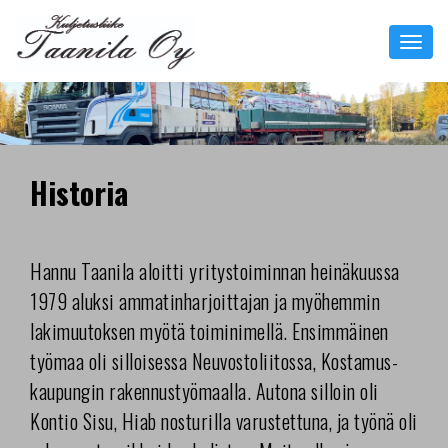
Toggl
navig
Historia
Hannu Taanila aloitti yritystoiminnan heinäkuussa
1979 aluksi ammatinharjoittajan ja myöhemmin
lakimuutoksen myötä toiminimellä. Ensimmäinen
työmaa oli silloisessa Neuvostoliitossa, Kostamus-
kaupungin rakennustyömaalla. Autona silloin oli
Kontio Sisu, Hiab nosturilla varustettuna, ja työnä oli