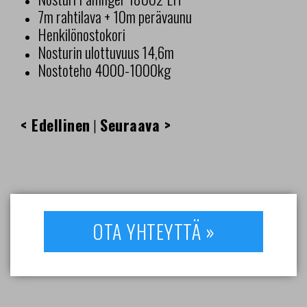
7m rahtilava + 10m perävaunu
Henkilönostokori
Nosturin ulottuvuus 14,6m
Nostoteho 4000-1000kg
< Edellinen
Seuraava >
|
OTA YHTEYTTÄ »