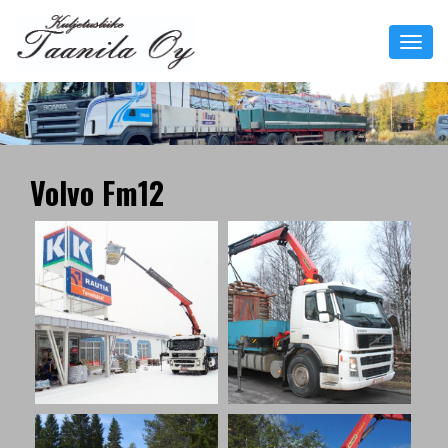
Toggl
navig
Volvo Fm12